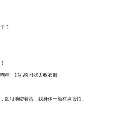
里？
！
糊糊，妈妈吩咐我去收衣服。
，凶狠地瞪着我，我身体一颤有点害怕。