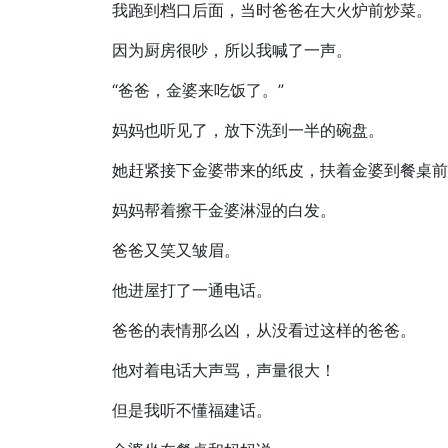
我跑到档口后面，当时爸爸在大火炉前炒菜。
因为厨房很吵，所以我喊了一声。
“爸爸，金婆来吃饭了。”
妈妈也听见了，放下洗到一半的碗盘。
她赶紧接下金婆带来的纸皮，扶着金婆到餐桌前
妈妈帮着擦干金婆淋湿的白发。
爸爸又笑又皱眉。
他进屋打了一通电话。
爸爸的表情那么凶，从没看过这样的爸爸。
他对着电话大声骂，声量很大！
但是我听不懂福建话。