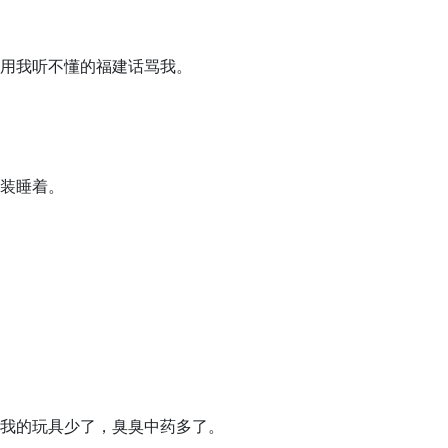
用我听不懂的福建话骂我。
装睡着。
我的玩具少了，臭臭中药多了。