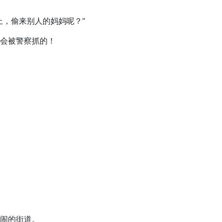
上，偷来别人的妈妈呢？”
会被警察抓的！
闹的街道。