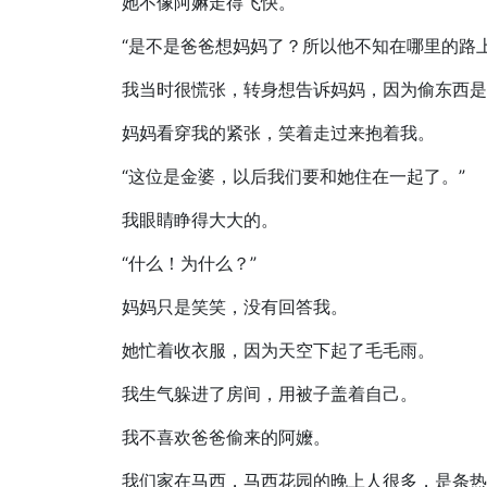
她不像阿嫲走得飞快。
“是不是爸爸想妈妈了？所以他不知在哪里的路
我当时很慌张，转身想告诉妈妈，因为偷东西是
妈妈看穿我的紧张，笑着走过来抱着我。
“这位是金婆，以后我们要和她住在一起了。”
我眼睛睁得大大的。
“什么！为什么？”
妈妈只是笑笑，没有回答我。
她忙着收衣服，因为天空下起了毛毛雨。
我生气躲进了房间，用被子盖着自己。
我不喜欢爸爸偷来的阿嬤。
我们家在马西，马西花园的晚上人很多，是条热