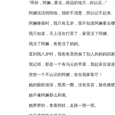
“乖孙，阿嫲…要去…很远的地方…你以后…”
阿嬤说话弱弱地，我听不清楚，所以记不起来。
阿嫲睡着时，我只有五岁，我不知道阿嫲要去哪
我只知道，天上没在打雷了，家里没了阿嬤。
我没了阿嫲，爸爸没了妈妈。
直到我八岁时，我爸爸竟然偷了别人的妈妈回家
我记得，那是一个有乌云的早晨，我起床后迷迷
突然一个不认识的阿嬤，坐在我家客厅！
她的眼眶很深，黑黑一圈，没有笑容，脸色僵硬
她不像阿嫲那么和蔼。
她胖胖的，拿着拐杖，走路一拐一拐。