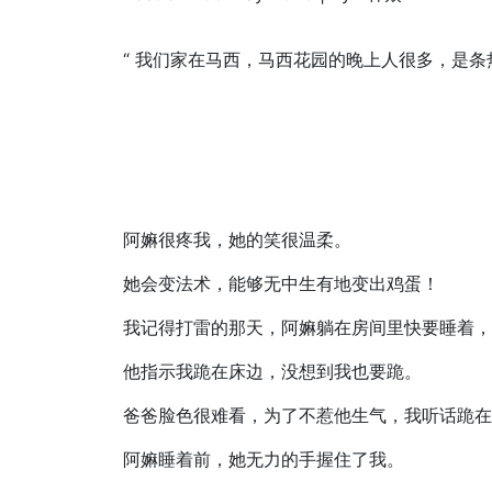
“ 我们家在马西，马西花园的晚上人很多，是条热
阿嫲很疼我，她的笑很温柔。
她会变法术，能够无中生有地变出鸡蛋！
我记得打雷的那天，阿嫲躺在房间里快要睡着，
他指示我跪在床边，没想到我也要跪。
爸爸脸色很难看，为了不惹他生气，我听话跪在
阿嫲睡着前，她无力的手握住了我。