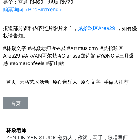
票价：普通 RM60｜现场 RM70
购票询问（BirdBirdYeng）
报道部分资料内容照片影片来自，
贰拾玖区Area29
，
如有侵
权请告知。
#林焱文字 #林焱老师 #林焱 #Artmusicmy
#贰拾玖区
Area29
#
ARVAN阿尔梵
#Clarissa郑诗妮
#YØNG #三月爆
感 #somarch
feels #新山站
首页 大马艺术活动 原创音乐人 原创文字 手做人推荐
首页
林焱老师
ZEN LIN YAN STUDIO创办人，作词，写手，歌唱导师