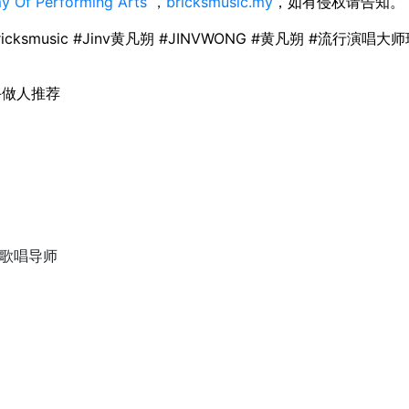
y Of Performing Arts
，
bricksmusic.my
，
如有侵权请告知。
icksmusic
#Jinv黄凡朔
#JINVWONG
#黄凡朔 #流行演唱大师班
手做人推荐
手，歌唱导师